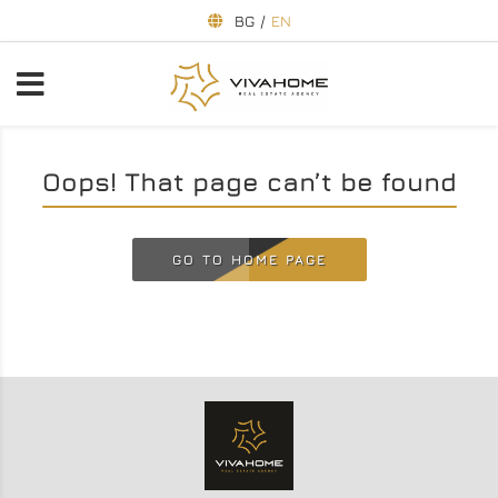
BG
/
EN
Oops! That page can’t be found
GO TO HOME PAGE