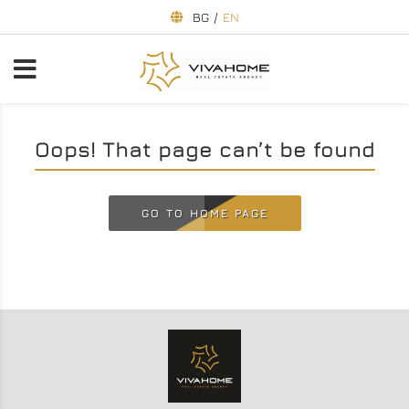
BG
/
EN
Oops! That page can’t be found
GO TO HOME PAGE