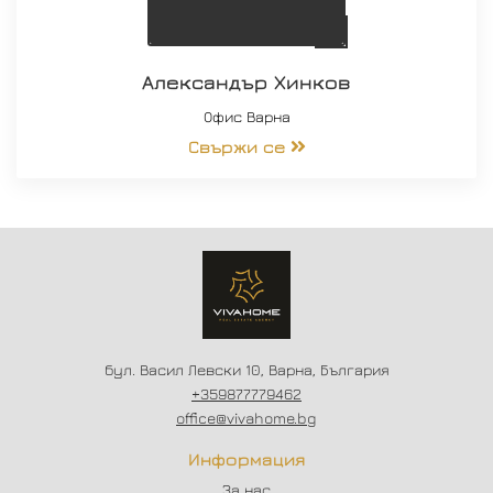
Александър Хинков
Офис Варна
Свържи се
бул. Васил Левски 10, Варна, България
+359877779462
office@vivahome.bg
Информация
За нас