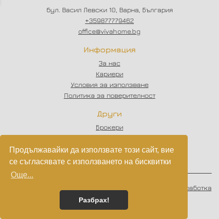
бул. Васил Левски 10, Варна, България
+359877779462
office@vivahome.bg
Информация
За нас
Кариери
Условия за използване
Политика за поверителност
Други
Брокери
Отзиви
Статии
Продължавайки да използвате този сайт, вие
Партньори
се съгласявате с използването на бисквитки
Още...
© 2023 - 2026
VIVAHOME
. Всички права запазени.
Изработка
на софтуер
от
Wollow
Разбрах!