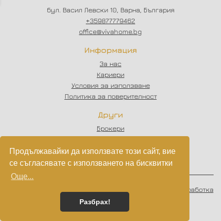
бул. Васил Левски 10, Варна, България
+359877779462
office@vivahome.bg
Информация
За нас
Кариери
Условия за използване
Политика за поверителност
Други
Брокери
Отзиви
Статии
Продължавайки да използвате този сайт, вие
Партньори
се съгласявате с използването на бисквитки
Още...
© 2023 - 2026
VIVAHOME
. Всички права запазени.
Изработка
на софтуер
от
Wollow
Разбрах!