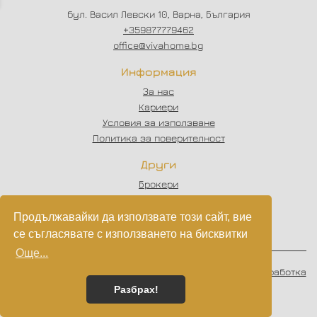
бул. Васил Левски 10, Варна, България
+359877779462
office@vivahome.bg
Информация
За нас
Кариери
Условия за използване
Политика за поверителност
Други
Брокери
Отзиви
Статии
Продължавайки да използвате този сайт, вие
Партньори
се съгласявате с използването на бисквитки
Още...
© 2023 - 2026
VIVAHOME
. Всички права запазени.
Изработка
на софтуер
от
Wollow
Разбрах!