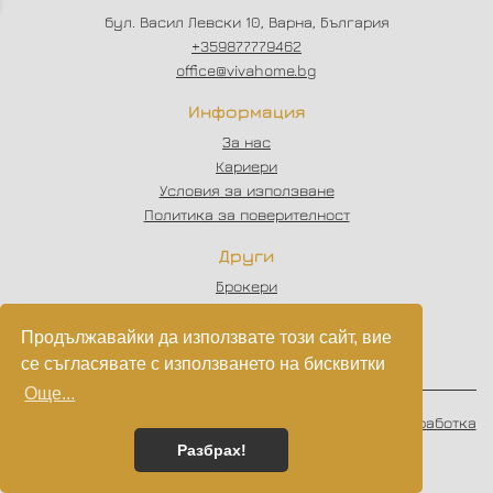
бул. Васил Левски 10, Варна, България
+359877779462
office@vivahome.bg
Информация
За нас
Кариери
Условия за използване
Политика за поверителност
Други
Брокери
Отзиви
Статии
Продължавайки да използвате този сайт, вие
Партньори
се съгласявате с използването на бисквитки
Още...
© 2023 - 2026
VIVAHOME
. Всички права запазени.
Изработка
на софтуер
от
Wollow
Разбрах!