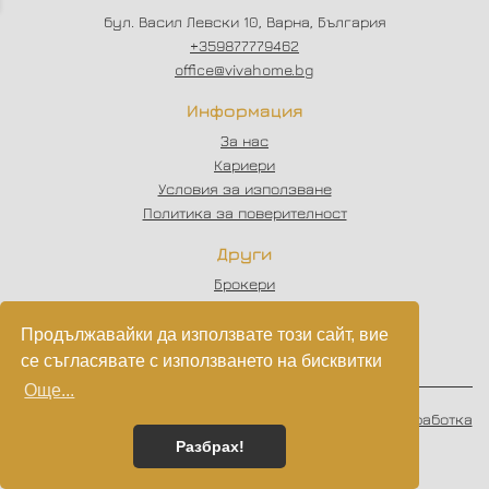
бул. Васил Левски 10, Варна, България
+359877779462
office@vivahome.bg
Информация
За нас
Кариери
Условия за използване
Политика за поверителност
Други
Брокери
Отзиви
Статии
Продължавайки да използвате този сайт, вие
Партньори
се съгласявате с използването на бисквитки
Още...
© 2023 - 2026
VIVAHOME
. Всички права запазени.
Изработка
на софтуер
от
Wollow
Разбрах!