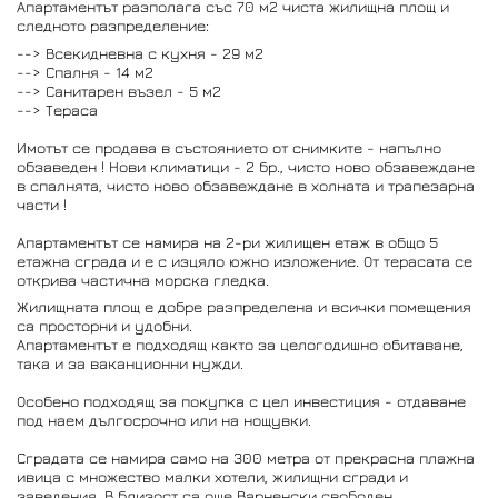
Апартаментът разполага със 70 м2 чиста жилищна площ и
следното разпределение:
--> Всекидневна с кухня - 29 м2
--> Спалня - 14 м2
--> Санитарен възел - 5 м2
--> Тераса
Имотът се продава в състоянието от снимките - напълно
обзаведен ! Нови климатици - 2 бр., чисто ново обзавеждане
в спалнята, чисто ново обзавеждане в холната и трапезарна
части !
Апартаментът се намира на 2-ри жилищен етаж в общо 5
етажна сграда и е с изцяло южно изложение. От терасата се
открива частична морска гледка.
Жилищната площ е добре разпределена и всички помещения
са просторни и удобни.
Апартаментът е подходящ както за целогодишно обитаване,
така и за ваканционни нужди.
Особено подходящ за покупка с цел инвестиция - отдаване
под наем дългосрочно или на нощувки.
Сградата се намира само на 300 метра от прекрасна плажна
ивица с множество малки хотели, жилищни сгради и
заведения. В близост са още Варненски свободен