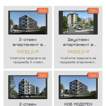
Топ
Топ
3-стаен
Двустаен
апартамент в
апартамент в
нова жилищна
района на
129785 EUR
98000 EUR
сграда
Възраждане 3
Vivahome предлага за
Vivahome предлага за
продажба 3-стаен
продажба апартаменти
апартамент в нова
в новострояща се
жилищна сграда в жк.
бутикова сграда в кв.
Владислав Варненчик.
Възраждане 3.
Топ
Топ
2-стаен
НОВ МОДЕРЕН