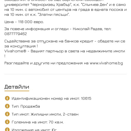
университет "Черноризец Храбър", к.к. "Слънчев Ден" и е само
на 10 мин. с автомобил от центъра на града в едната посока и
на 10 мин. от к.к. "Златни пясъци".
Цена - 118 000 евро.
За повече информация и огледи - Николай Радев, тел:
0877779462
Съдействаме за отпускане на банков кредит - обадете ни се
за консултация !
Vivahome® - Вашият партньор в света на недвижимите имоти
!
Разгледайте и другите ни предложения на www.vivahome.bg
Детайли
Идентификационен номер на имот: 10615
Тип: Продажба
Тип имот: Жилищни имоти, 2-стаен
Големина на имот: 70 кв.м.
Изложение на имот: Юг