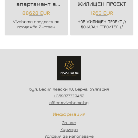
апартамент в
ЖИЛИЩЕН ПРОЕКТ
нова жилищна
88628 EUR
1263 EUR
сграда
Vivahome предлага за
НОВ ЖИЛИЩЕН ПРОЕКТ //
продажба 2-стаен
ДОКАЗАН СТРОИТЕЛ //
апартамент в нова
ЗАПОЧНАТО
жилищна сграда в жк.
СТРОИТЕЛСТВО //
Владислав Варненчик.
ГЪВКАВИ СХЕМИ НА
ПЛАЩАНЕ // СХЕМА -
20/80
бул. Васил Левски 10, Варна, България
+359877779462
office@vivahome.bg
Информация
За нас
Кариери
Условия за използване