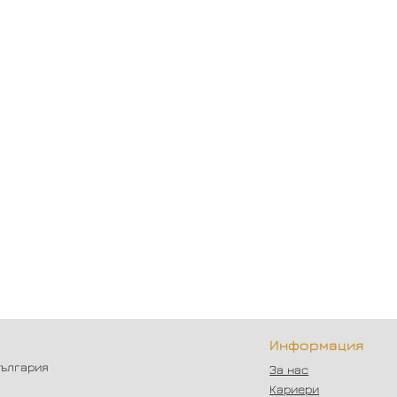
Информация
България
За нас
Кариери