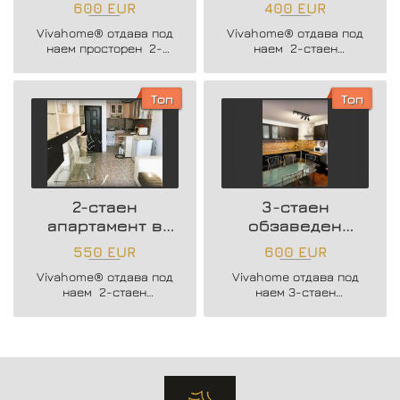
Център
Базар Левски
600 EUR
400 EUR
Vivahome® отдава под
Vivahome® отдава под
наем просторен 2-
наем 2-стаен
стаен апартамент в
апартамент в Базар
Център.
Левски.
Топ
Топ
2-стаен
3-стаен
апартамент в
обзаведен
Център
апартамент до
550 EUR
600 EUR
Медицинцски
Vivahome® отдава под
Vivahome отдава под
Университет
наем 2-стаен
наем 3-стаен
апартамент в Център.
апартамент близо до
Меидицнкси
Университет.