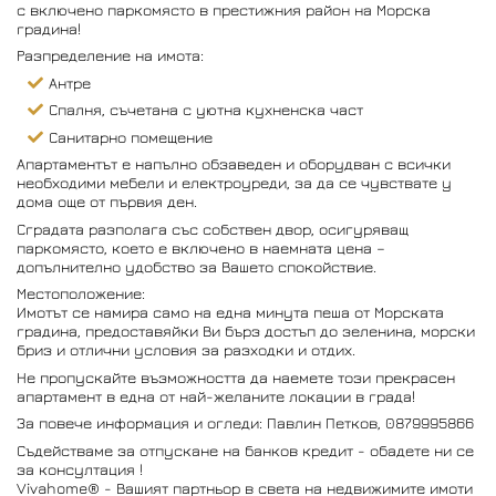
с включено паркомясто в престижния район на Морска
градина!
Разпределение на имота:
Антре
Спалня, съчетана с уютна кухненска част
Санитарно помещение
Апартаментът е напълно обзаведен и оборудван с всички
необходими мебели и електроуреди, за да се чувствате у
дома още от първия ден.
Сградата разполага със собствен двор, осигуряващ
паркомясто, което е включено в наемната цена –
допълнително удобство за Вашето спокойствие.
Местоположение:
Имотът се намира само на една минута пеша от Морската
градина, предоставяйки Ви бърз достъп до зеленина, морски
бриз и отлични условия за разходки и отдих.
Не пропускайте възможността да наемете този прекрасен
апартамент в една от най-желаните локации в града!
За повече информация и огледи: Павлин Петков, 0879995866
Съдействаме за отпускане на банков кредит - обадете ни се
за консултация !
Vivahome® - Вашият партньор в света на недвижимите имоти