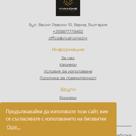
бул. Васил Левски 10, Варна, България
+359877779462
office@vivahome.bg
Информация
За нас
Кариери
Условия за използване
Политика за поверителност
Други
Брокери
Отзиви
Статии
Продължавайки да използвате този сайт, вие
Партньори
се съгласявате с използването на бисквитки
Още...
© 2023 - 2026
VIVAHOME
. Всички права запазени.
Изработка