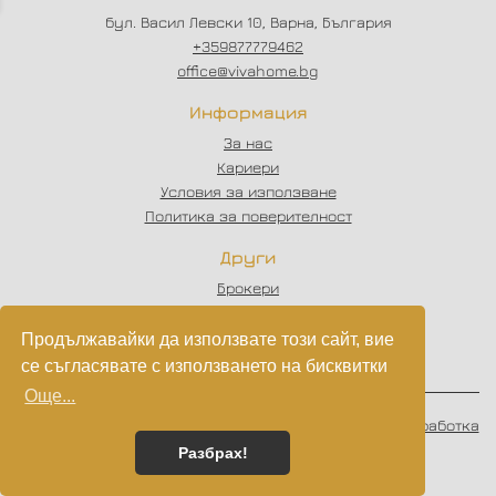
бул. Васил Левски 10, Варна, България
+359877779462
office@vivahome.bg
Информация
За нас
Кариери
Условия за използване
Политика за поверителност
Други
Брокери
Отзиви
Статии
Продължавайки да използвате този сайт, вие
Партньори
се съгласявате с използването на бисквитки
Още...
© 2023 - 2026
VIVAHOME
. Всички права запазени.
Изработка
на софтуер
от
Wollow
Разбрах!