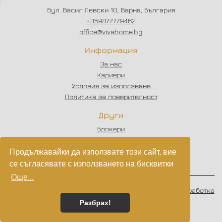
бул. Васил Левски 10, Варна, България
+359877779462
office@vivahome.bg
Информация
За нас
Кариери
Условия за използване
Политика за поверителност
Други
Брокери
Отзиви
Статии
Продължавайки да използвате този сайт, вие
Партньори
се съгласявате с използването на бисквитки
Още...
© 2023 - 2026
VIVAHOME
. Всички права запазени.
Изработка
на софтуер
от
Wollow
Разбрах!