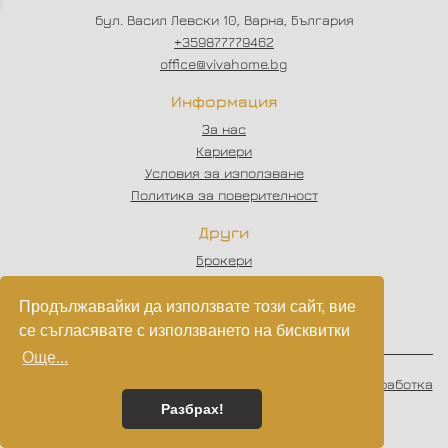
бул. Васил Левски 10, Варна, България
+359877779462
office@vivahome.bg
Информация
За нас
Кариери
Условия за използване
Политика за поверителност
Други
Брокери
Отзиви
Статии
Продължавайки да използвате този сайт, вие
Партньори
се съгласявате с използването на бисквитки
Още...
© 2023 - 2026
VIVAHOME
. Всички права запазени.
Изработка
на софтуер
от
Wollow
Разбрах!