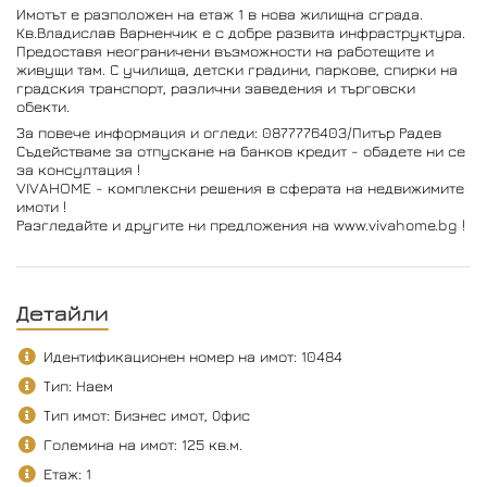
Имотът е разположен на етаж 1 в нова жилищна сграда.
Кв.Владислав Варненчик е с добре развита инфраструктура.
Предоставя неограничени възможности на работещите и
живущи там. С училища, детски градини, паркове, спирки на
градския транспорт, различни заведения и търговски
обекти.
За повече информация и огледи: 0877776403/Питър Радев
Съдействаме за отпускане на банков кредит - обадете ни се
за консултация !
VIVAHOME - комплексни решения в сферата на недвижимите
имоти !
Разгледайте и другите ни предложения на www.vivahome.bg !
Детайли
Идентификационен номер на имот: 10484
Тип: Наем
Тип имот: Бизнес имот, Офис
Големина на имот: 125 кв.м.
Етаж: 1