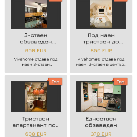
3-стаен
Под наем
обзаведен
тристаен до
апартамент до
Операта
600 EUR
850 EUR
Медицинцски
Vivahome отдава под
Vivahome® отдава под
Университет
наем 3-стаен
наем 3-стаен в центъра
апартамент близо до
на гр. Варна до Операта.
Меидицнкси
Университет.
Топ
Топ
Тристаен
Едностаен
апартамент под
обзаведен
наем
600 EUR
370 EUR