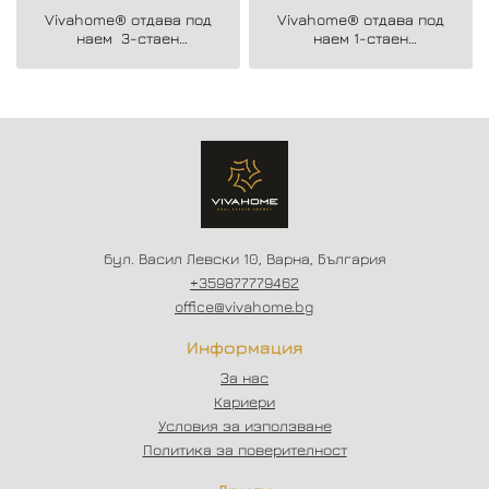
Vivahome® отдава под
Vivahome® отдава под
наем 3-стаен
наем 1-стаен
апартамент в района на
апартамент в кв.
Лятно кино Тракия.
Левски, в близост до
Технически
университет.
бул. Васил Левски 10, Варна, България
+359877779462
office@vivahome.bg
Информация
За нас
Кариери
Условия за използване
Политика за поверителност