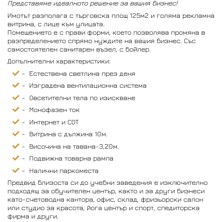
Представяме идеалното решение за вашия бизнес!
Имотът разполага с търговска площ 125м2 и голяма рекламна
витрина, с лице към улицата.
Помещението е с прави форми, което позволява промяна в
разпределението спрямо нуждите на вашия бизнес. Със
самостоятелен санитарен възел, с бойлер.
Допълнителни характеристики:
- Естествена светлина през деня
- Изградена вентилационна система
- Овсетителни тела по изискване
- Монофазен ток
- Интернет и СОТ
- Витрина с дължина 10м.
- Височина на тавана-3,20м.
- Подвижна товарна рампа
- Налични паркоместа
Предвид близоста си до учебни заведения е изключително
подходящ за обучителен център, както и за други бизнеси
като-счетоводна кантора, офис, склад, фризьорски салон
или студио за красота, йога център и спорт, спедиторска
фирма и други.