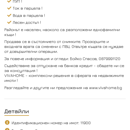
ПУП !
Ток в парцела !
Вода в парцела !
Лесен достъп !
Районът е населен, наоколо са разположени еднофамилни
къщи !
Продава се в състоянието от снимките. Прозорците и
входната врата са сменени с ПВЦ. Отвътре къщата се нуждае
от довършителни операции.
За повече информация и огледи: Бойко Спасов, 0879991120
Съдействаме за отпускане на банков кредит - обадете ни се
за консултация !
VIVAHOME - комплексни решения в сферата на недвижимите
имоти !
Разгледайте и другите ни предложения на www.vivahome.bg
Детайли
Идентификационен номер на имот: 11900