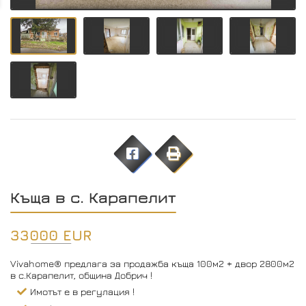
Къща в с. Карапелит
33000 EUR
Vivahome® предлага за продажба къща 100м2 + двор 2800м2
в с.Карапелит, община Добрич !
Имотът е в регулация !