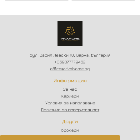
жилищна сграда в жк.
СТРОИТЕЛСТВО //
Владислав Варненчик.
ГЪВКАВИ СХЕМИ НА
ПЛАЩАНЕ // СХЕМА -
20/80
бул. Васил Левски 10, Варна, България
+359877779462
office@vivahome.bg
Информация
За нас
Кариери
Условия за използване
Политика за поверителност
Други
Брокери
Отзиви