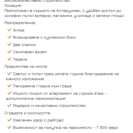
Висококачествено строителство
Локация:
Разположен в сърцето на Аспарухово, с удобен достъп до
основни пътни артерии, магазини, училища и зелени площи.
Разпределение:
Антре
Всекидневна с кухненски бокс
Две спални
Санитарен възел
Тераса
Предимства на имота:
Светъл и топъл през цялата година благодарение на
южното изложение
Панорамна гледка към града
Изцяло покрит от апартамент на горния етаж –
допълнителна термоизолация
Модерно и качествено строителство
Сградата и околността:
Озеленен двор с райграс
Възможност за покупка на паркомясто – 7 500 евро