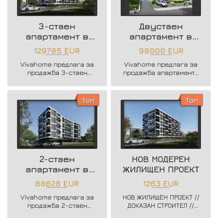
3-стаен
Двустаен
апартамент в
апартамент в
нова жилищна
района на
129785 EUR
98000 EUR
сграда
Възраждане 3
Vivahome предлага за
Vivahome предлага за
продажба 3-стаен
продажба апартаменти
апартамент в нова
в новострояща се
жилищна сграда в жк.
бутикова сграда в кв.
Владислав Варненчик.
Възраждане 3.
Топ
Топ
2-стаен
НОВ МОДЕРЕН
апартамент в
ЖИЛИЩЕН ПРОЕКТ
нова жилищна
88628 EUR
1263 EUR
сграда
Vivahome предлага за
НОВ ЖИЛИЩЕН ПРОЕКТ //
продажба 2-стаен
ДОКАЗАН СТРОИТЕЛ //
апартамент в нова
ЗАПОЧНАТО