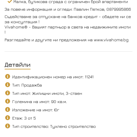
Малка, бутикова сграда с ограничен брой апартаменти
За повече информация и огледи: Павлин Петков, 0879995866
Съдействаме за отпускане на банков кредит - обадете ни се
за консултация !
Vivahome® - Вашият партньор в света на недвижимите имоти
!
Разгледайте и другите ни предложения на www.vivahome.bg
Детайли
Идентификационен номер на имот: 11241
Тип: Продажба
Тип имот: Жилищни имоти, 3-стаен
Големина на имот: 90 кв.м.
Изложение на имот: Юг
Етаж: 3 от 5
Тип строителство: Тухлено строителство