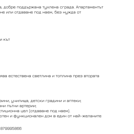
а, добре поддържана тухлена сграда. Апартаментът
не или отдаване под наем, без нужда от
и кът
ява естествена светлина и топлина през втората
ини, училища, детски градини и аптеки;
вни пътни артерии;
тиционна цел (отдаване под наем).
ютен и функционален дом в един от най-желаните
0879995866