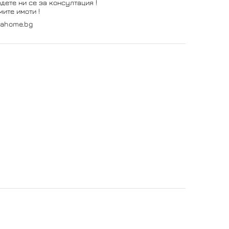
дете ни се за консултация !
ите имоти !
vahome.bg