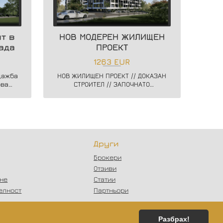
т в
НОВ МОДЕРЕН ЖИЛИЩЕН
ада
ПРОЕКТ
1263 EUR
дажба
НОВ ЖИЛИЩЕН ПРОЕКТ // ДОКАЗАН
ова
СТРОИТЕЛ // ЗАПОЧНАТО
ислав
СТРОИТЕЛСТВО // ГЪВКАВИ СХЕМИ
НА ПЛАЩАНЕ // СХЕМА - 20/80
Други
Брокери
Отзиви
ане
Статии
елност
Партньори
Разбрах!