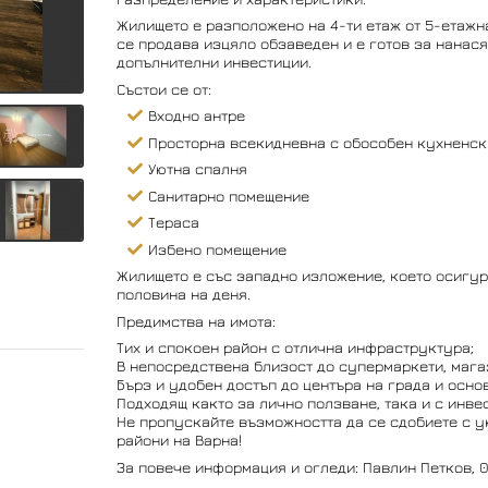
Жилището е разположено на 4-ти етаж от 5-етажн
се продава изцяло обзаведен и е готов за нанася
допълнителни инвестиции.
Състои се от:
Входно антре
Просторна всекидневна с обособен кухненск
Уютна спалня
Санитарно помещение
Тераса
Избено помещение
Жилището е със западно изложение, което осигур
половина на деня.
Предимства на имота:
Тих и спокоен район с отлична инфраструктура;
В непосредствена близост до супермаркети, магаз
Бърз и удобен достъп до центъра на града и осно
Подходящ както за лично ползване, така и с инвес
Не пропускайте възможността да се сдобиете с у
райони на Варна!
За повече информация и огледи: Павлин Петков, 