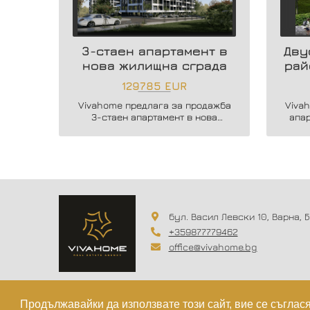
3-стаен апартамент в
Дву
нова жилищна сграда
рай
129785 EUR
Vivahome предлага за продажба
Viva
3-стаен апартамент в нова
апа
жилищна сграда в жк. Владислав
бутик
Варненчик.
бул. Васил Левски 10, Варна, 
+359877779462
office@vivahome.bg
Продължавайки да използвате този сайт, вие се съглас
© 2023 - 2026
VIVAHOME
. Всички права запазени.
Из