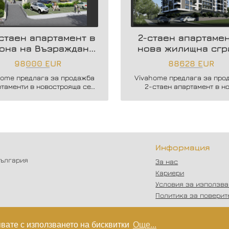
стаен апартамент в
2-стаен апартамен
она на Възраждане
нова жилищна сгр
3
98000 EUR
88628 EUR
home предлага за продажба
Vivahome предлага за про
ртаменти в новострояща се
2-стаен апартамент в н
ова сграда в кв. Възраждане
жилищна сграда в жк. Влад
3.
Варненчик.
Информация
България
За нас
Кариери
Условия за използв
Политика за поверит
явате с използването на бисквитки
Още...
работка на софтуер
от
Wollow