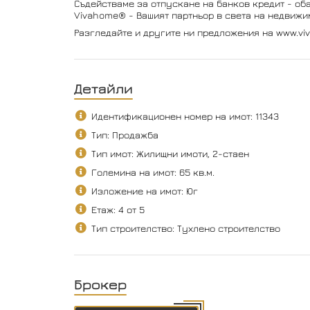
Съдействаме за отпускане на банков кредит - оба
Vivahome® - Вашият партньор в света на недвижим
Разгледайте и другите ни предложения на www.vi
Детайли
Идентификационен номер на имот: 11343
Тип: Продажба
Тип имот: Жилищни имоти, 2-стаен
Големина на имот: 65 кв.м.
Изложение на имот: Юг
Етаж: 4 от 5
Тип строителство: Тухлено строителство
Брокер