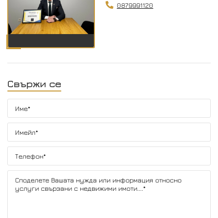
0879991120
Свържи се