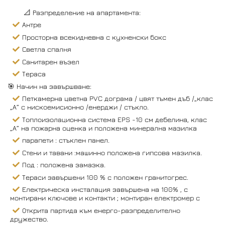
📐 Разпределение на апартамента:
Антре
Просторна всекидневна с кухненски бокс
Светла спалня
Санитарен възел
Тераса
🎯 Начин на завършване:
Петкамерна цветна PVC дограма / цвят тъмен дъб /„клас
„А” с нискоемисионно /енерджи / стъкло.
Топлоизолационна система EPS -10 см дебелина, клас
„А” на пожарна оценка и положена минерална мазилка
парапети : стъклен панел.
Стени и тавани :машинно положена гипсова мазилка.
Под : положена замазка.
Тераси завършени 100 % с положен гранитогрес.
Електрическа инсталация завършена на 100% , с
монтирани ключове и контакти ; монтиран електромер с
Открита партида към енерго-разпределително
дружество.