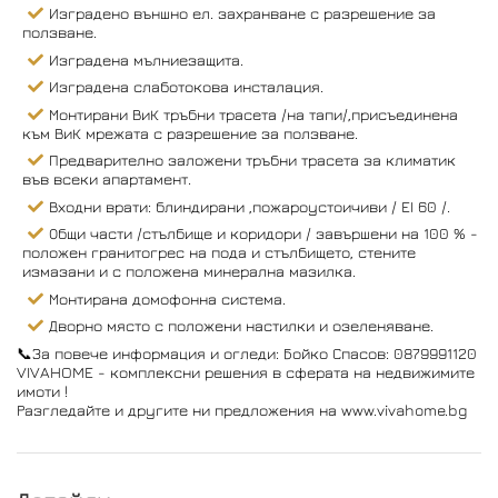
Изградено външно ел. захранване с разрешение за
ползване.
Изградена мълниезащита.
Изградена слаботокова инсталация.
Монтирани ВиК тръбни трасета /на тапи/,присъединена
към ВиК мрежата с разрешение за ползване.
Предварително заложени тръбни трасета за климатик
във всеки апартамент.
Входни врати: блиндирани ,пожароустоичиви / EI 60 /.
Общи части /стълбище и коридори / завършени на 100 % -
положен гранитогрес на пода и стълбището, стените
измазани и с положена минерална мазилка.
Монтирана домофонна система.
Дворно място с положени настилки и озеленяване.
📞За повече информация и огледи: Бойко Спасов: 0879991120
VIVAHOME - комплексни решения в сферата на недвижимите
имоти !
Разгледайте и другите ни предложения на www.vivahome.bg