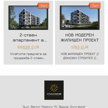
жилищна сграда в жк.
бутикова сграда в кв.
Владислав Варненчик.
Възраждане 3.
Топ
Топ
2-стаен
НОВ МОДЕРЕН
апартамент в
ЖИЛИЩЕН ПРОЕКТ
нова жилищна
88628 EUR
1263 EUR
сграда
Vivahome предлага за
НОВ ЖИЛИЩЕН ПРОЕКТ //
продажба 2-стаен
ДОКАЗАН СТРОИТЕЛ //
апартамент в нова
ЗАПОЧНАТО
жилищна сграда в жк.
СТРОИТЕЛСТВО //
Владислав Варненчик.
ГЪВКАВИ СХЕМИ НА
ПЛАЩАНЕ // СХЕМА -
20/80
бул. Васил Левски 10, Варна, България