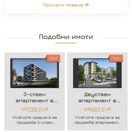
Прочети повече
Подобни имоти
Топ
Топ
3-стаен
Двустаен
апартамент в
апартамент в
нова жилищна
района на
129785 EUR
98000 EUR
сграда
Възраждане 3
Vivahome предлага за
Vivahome предлага за
продажба 3-стаен
продажба апартаменти
апартамент в нова
в новострояща се