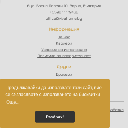
бул. Васил Левски 10, Варна, България
+359877779462
office@vivahome.bg
Информация
За нас
Кариери
Условия за използване
Политика за поверителност
Други
Брокери
Отзиви
Статии
Продължавайки да използвате този сайт, вие
Партньори
се съгласявате с използването на бисквитки
Още...
© 2023 - 2026
VIVAHOME
. Всички права запазени.
Изработка
на софтуер
от
Wollow
Разбрах!