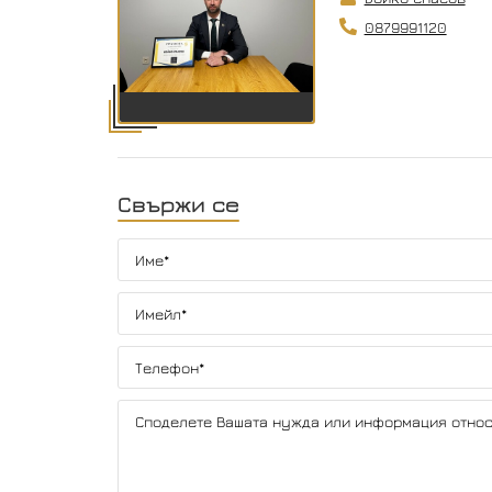
0879991120
Свържи се