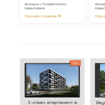
Жилищно и Потребителско
Жилищ
Кредитиране
Креди
Прочети повече
Проч
Топ
3-стаен апартамент в
Дву