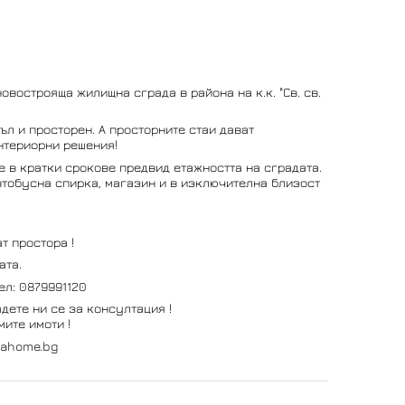
овострояща жилищна сграда в района на к.к. "Св. св.
л и просторен. А просторните стаи дават
нтериорни решения!
е в кратки срокове предвид етажността на сградата.
втобусна спирка, магазин и в изключителна близост
т простора !
ата.
ел: 0879991120
дете ни се за консултация !
ите имоти !
vahome.bg