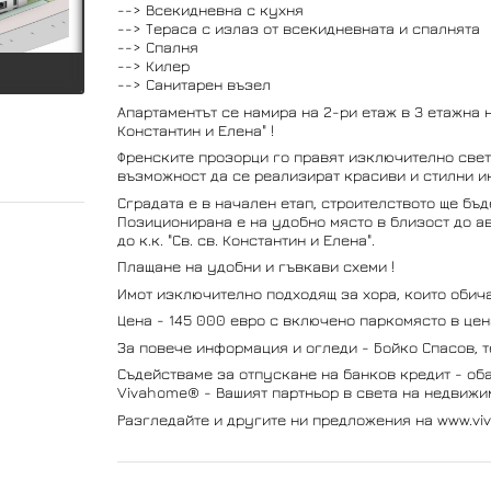
--> Всекидневна с кухня
--> Тераса с излаз от всекидневната и спалнята
--> Спалня
--> Килер
--> Санитарен възел
Апартаментът се намира на 2-ри етаж в 3 етажна н
Константин и Елена" !
Френските прозорци го правят изключително светъ
възможност да се реализират красиви и стилни и
Сградата е в начален етап, строителството ще бъд
Позиционирана е на удобно място в близост до а
до к.к. "Св. св. Константин и Елена".
Плащане на удобни и гъвкави схеми !
Имот изключително подходящ за хора, които обича
Цена - 145 000 евро с включено паркомясто в цен
За повече информация и огледи - Бойко Спасов, т
Съдействаме за отпускане на банков кредит - оба
Vivahome® - Вашият партньор в света на недвижим
Разгледайте и другите ни предложения на www.vi