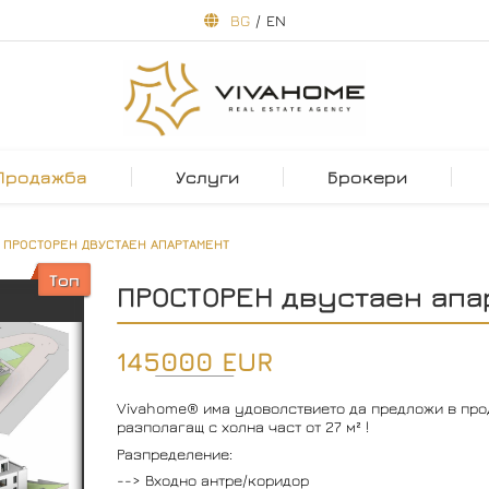
BG
/
EN
Продажба
Услуги
Брокери
ПРОСТОРЕН ДВУСТАЕН АПАРТАМЕНТ
Топ
ПРОСТОРЕН двустаен апа
145000 EUR
Vivahome® има удоволствието да предложи в про
разполагащ с холна част от 27 м² !
Разпределение:
--> Входно антре/коридор