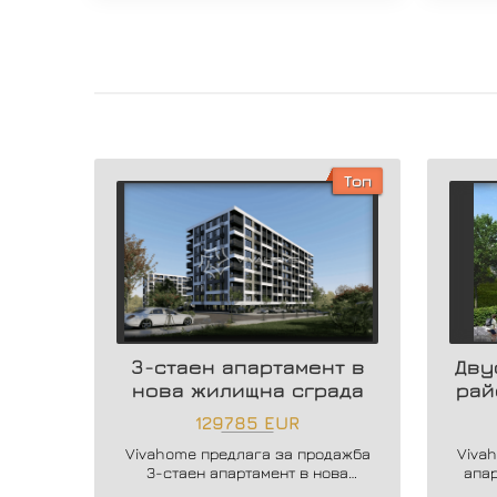
Топ
3-стаен апартамент в
Дву
нова жилищна сграда
рай
129785 EUR
Vivahome предлага за продажба
Viva
3-стаен апартамент в нова
апа
жилищна сграда в жк. Владислав
бутик