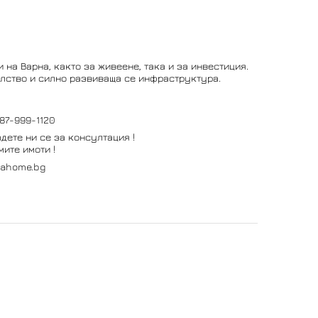
 на Варна, както за живеене, така и за инвестиция.
елство и силно развиваща се инфраструктура.
87-999-1120
дете ни се за консултация !
ите имоти !
vahome.bg