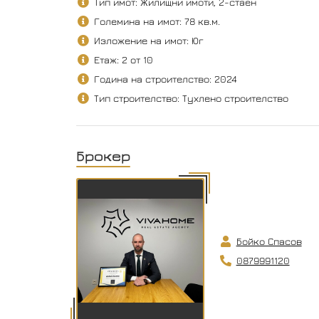
Тип имот: Жилищни имоти, 2-стаен
Големина на имот: 78 кв.м.
Изложение на имот: Юг
Етаж: 2 от 10
Година на строителство: 2024
Тип строителство: Тухлено строителство
Брокер
Бойко Спасов
0879991120