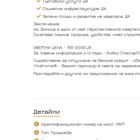
Търговски услуги: ДА
Социална инфраструктура: ДА
Зелени площи и развитие на квартала: ДА
Заключение:
Кв. Виница е един от най-перспективните квартали
Съчетава тишина, природа, удобства, ново строит
ОФЕРТНА ЦЕНА - 155 000EUR
За повече информация и огледи - Бойко Спасов/0
Съдействаме за отпускане на банков кредит - оба
Vivahome® - Вашият партньор в света на недвижим
Разгледайте и другите ни предложения на www.vi
Детайли
Идентификационен номер на имот: 11671
Тип: Продажба