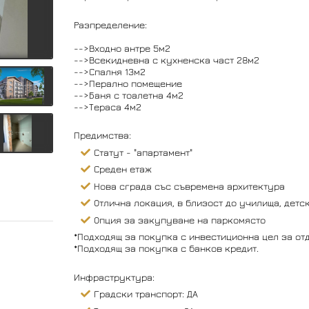
Разпределение:
-->Входно антре 5м2
-->Всекидневна с кухненска част 28м2
-->Спалня 13м2
-->Перално помещение
-->Баня с тоалетна 4м2
-->Тераса 4м2
Предимства:
Статут - "апартамент"
Среден етаж
Нова сграда със съвремена архитектура
Отлична локация, в близост до училища, детск
Опция за закупуване на паркомясто
*Подходящ за покупка с инвестиционна цел за от
*Подходящ за покупка с банков кредит.
Инфраструктура:
Градски транспорт: ДА