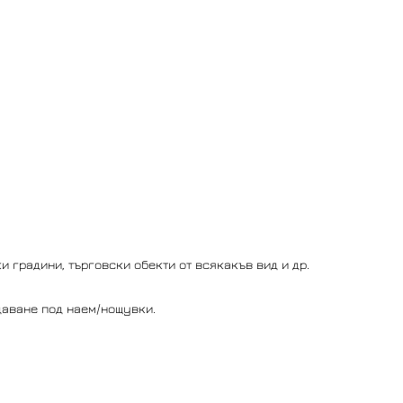
и градини, търговски обекти от всякакъв вид и др.
даване под наем/нощувки.