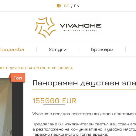
BG
/
EN
Продажба
Услуги
Брокери
АМЕН ДВУСТАЕН АПАРТАМЕНТ КВ. ВИНИЦА
Топ
Панорамен двустаен апа
155000 EUR
Vivahome продава просторен двустаен апартамент
Предлагаме Ви изключителен светъл двустаен апар
е разположено на комуникативно и удобно място,
гаражно паркомясто с топла връзка.