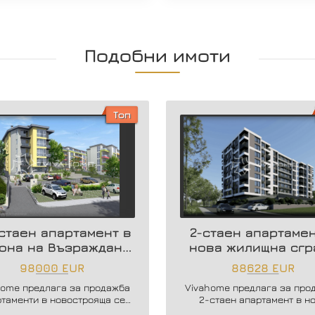
Подобни имоти
Топ
стаен апартамент в
2-стаен апартамен
она на Възраждане
нова жилищна сгр
3
98000 EUR
88628 EUR
home предлага за продажба
Vivahome предлага за про
ртаменти в новострояща се
2-стаен апартамент в н
ова сграда в кв. Възраждане
жилищна сграда в жк. Влад