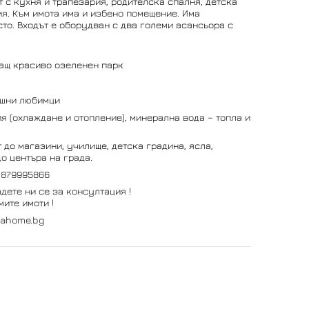
т с кухня и трапезария, родителска спалня, детска
ия. Към имота има и избено помещение. Има
о. Входът е оборудван с два големи асансьора с
ващ красиво озеленен парк
ашни любимци
 (охлаждане и отопление), минерална вода – топла и
 до магазини, училище, детска градина, ясла,
о центъра на града.
0879995866
дете ни се за консултация !
ите имоти !
vahome.bg