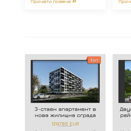
Прочети повече
Проч
Топ
3-стаен апартамент в
Дву
нова жилищна сграда
рай
129785 EUR