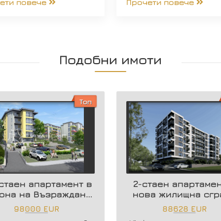
ети повече
Прочети повече
Подобни имоти
Топ
стаен апартамент в
2-стаен апартамен
она на Възраждане
нова жилищна сгр
3
98000 EUR
88628 EUR