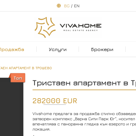
BG
/
EN
Продажба
Услуги
Брокери
ТАЕН АПАРТАМЕНТ В ТРОШЕВО
Топ
Тристаен апартамент в 
282000 EUR
Vivahome предлага за продажба стилно обзаведе
затворен комплекс „Варна Сити Парк Юг“, носител 
впечатлява с панорамна гледка към езерото и гр
локация.