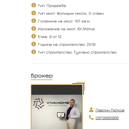
Тип: Продажба
Тип имот: Жилищни имоти, 3-стаен
Големина на имот: 107 кв.м.
Изложение на имот: Юг/Изток
Етаж: 9 от 12
Година на строителство: 2019
Тип строителство: Тухлено строителство
Брокер
Павлин Петков
0879995866