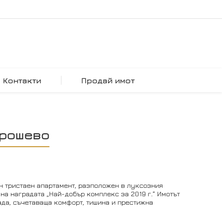
Контакти
Продай имот
Трошево
н тристаен апартамент, разположен в луксозния
на наградата „Най-добър комплекс за 2019 г.“ Имотът
ада, съчетаваща комфорт, тишина и престижна