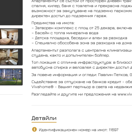
Апартаментът се състои от просторен дневен трак
спалня, килер, баня с тоалетна и прекрасна лодж
възможност за закупуване на подземно паркомяст
директен достъп до подземния гараж.
Предимства на имота:
– Затворен комплекс с площ от 25 декара, включ
– Басейн с топла минерална вода
– Детска площадка, беседки и алеи за разходка
– Специално обособена зона за разходка на дом
Апартаментът разполага с централна климатизация
студена, както и допълнителен бойлер.
Топ локация с отлична инфраструктура: в близост
автобусна спирка и велоалея с директен достъп д
За повече информация и огледи: Павлин Петков, 
Съдействаме за отпускане на банков кредит - оба
Vivahome® - Вашият партньор в света на недвижим
Разгледайте и другите ни предложения на www.vi
Детайли
Идентификационен номер на имот: 11697