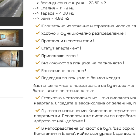
--> Всекидневна с кухня - 23.60 м2
--> Спалня - 11.79 м2
--> Тераса - 4.00 м2
--> Баня - 4.02 м2
Югоизточно изложение и страхотна морска гл
Удобно и функционално разпределение !
Просторни и светли стаи !
Статут апартамент !
Прилежащо мазе !
Възможност за покупка на паркомясто !
Разсрочено плащане !
Подходящ за покупка с банков кредит !
Имотът се намира в новострояща се бутикова жили
Варна, която се отличава със:
Страхотно местоположение - във високата част
квартала. Сградата е заобиколена от зеленина, п
Луксозно изпълнение. Качествено строителст
апартаменти. Прозоречните системи са изработен
доброто от най-добрите !
В непосредствена близост са бул. 'Цар Борис II
Константин и Елена', който осигурява бърз достъ