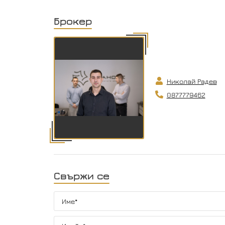
Брокер
Николай Радев
0877779462
Свържи се