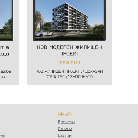
т в
НОВ МОДЕРЕН ЖИЛИЩЕН
ада
ПРОЕКТ
1263 EUR
дажба
НОВ ЖИЛИЩЕН ПРОЕКТ // ДОКАЗАН
ова
СТРОИТЕЛ // ЗАПОЧНАТО
ислав
СТРОИТЕЛСТВО // ГЪВКАВИ СХЕМИ
НА ПЛАЩАНЕ // СХЕМА - 20/80
Други
Брокери
Отзиви
ане
Статии