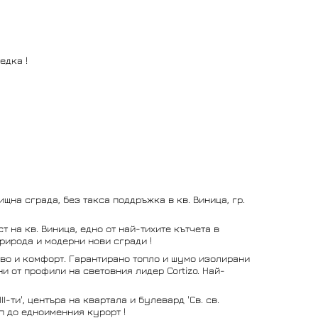
едка !
щна сграда, без такса поддръжка в кв. Виница, гр.
 на кв. Виница, едно от най-тихите кътчета в
рирода и модерни нови сгради !
во и комфорт. Гарантирано топло и шумо изолирани
и от профили на световния лидер Cortizo. Най-
I-ти', центъра на квартала и булевард 'Св. св.
п до едноименния курорт !