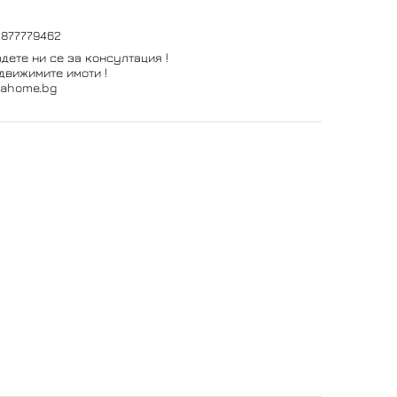
0877779462
дете ни се за консултация !
движимите имоти !
vahome.bg