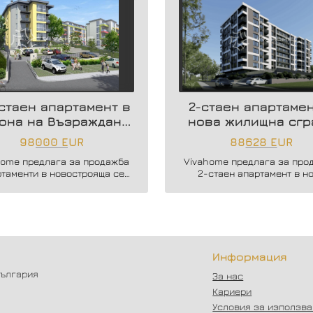
стаен апартамент в
2-стаен апартамен
она на Възраждане
нова жилищна сгр
3
98000 EUR
88628 EUR
home предлага за продажба
Vivahome предлага за про
ртаменти в новострояща се
2-стаен апартамент в н
ова сграда в кв. Възраждане
жилищна сграда в жк. Влад
3.
Варненчик.
Информация
България
За нас
Кариери
Условия за използв