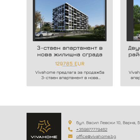
3-стаен апартамент в
Дву
нова жилищна сграда
рай
129785 EUR
Vivahome предлага за продажба
Viva
3-стаен апартамент в нова
апа
жилищна сграда в жк. Владислав
бутик
Варненчик.
бул. Васил Левски 10, Варна, 
+359877779462
office@vivahome.bg