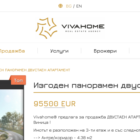
BG
/
EN
Продажба
Услуги
Брокери
ЕН ПАНОРАМЕН ДВУСТАЕН АПАРТАМЕНТ
Топ
Изгоден панорамен двус
95500 EUR
Vivahome® предлага за продажба ДВУСТАЕН АПАРТА
Виница !
Имотът е разположен на 3-ти етаж и е със следно
--> Антре/коридор - 4.38 м2