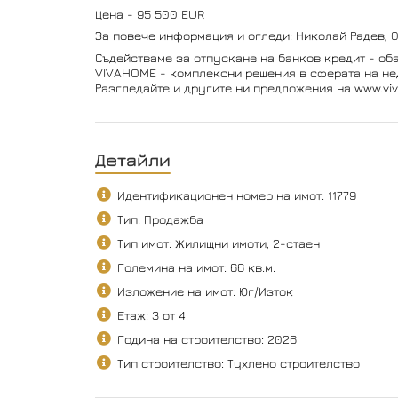
Цена - 95 500 EUR
За повече информация и огледи: Николай Радев, 
Съдействаме за отпускане на банков кредит - оба
VIVAHOME - комплексни решения в сферата на не
Разгледайте и другите ни предложения на www.vi
Детайли
Идентификационен номер на имот: 11779
Тип: Продажба
Тип имот: Жилищни имоти, 2-стаен
Големина на имот: 66 кв.м.
Изложение на имот: Юг/Изток
Етаж: 3 от 4
Година на строителство: 2026
Тип строителство: Тухлено строителство