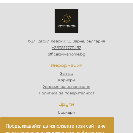
ПЛАЩАНЕ // СХЕМА -
20/80
бул. Васил Левски 10, Варна, България
+359877779462
office@vivahome.bg
Информация
За нас
Кариери
Условия за използване
Политика за поверителност
Други
Брокери
Отзиви
Статии
Продължавайки да използвате този сайт, вие
Партньори