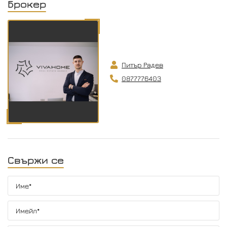
Брокер
Питър Радев
0877776403
Свържи се