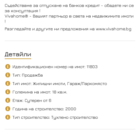
Съдействаме за отпускане на банков кредит - обадете ни се
за консултация !
Vivahome® - Вашият партньор в света на недвижимите имоти
!
Разгледайте и другите ни предложения на www.vivahome.bg
Детайли
Идентификационен номер на имот: 11803
Тип: Продажба
Тип имот: Жилищни имоти, Гараж/Паркомясто
Големина на имот: 18 кв.м.
Етаж: Сутерен от 6
Година на строителство: 2000
Тип строителство: Тухлено строителство