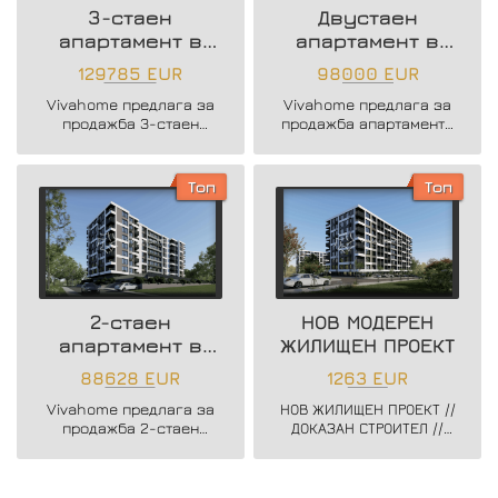
3-стаен
Двустаен
апартамент в
апартамент в
нова жилищна
района на
129785 EUR
98000 EUR
сграда
Възраждане 3
Vivahome предлага за
Vivahome предлага за
продажба 3-стаен
продажба апартаменти
апартамент в нова
в новострояща се
жилищна сграда в жк.
бутикова сграда в кв.
Владислав Варненчик.
Възраждане 3.
Топ
Топ
2-стаен
НОВ МОДЕРЕН
апартамент в
ЖИЛИЩЕН ПРОЕКТ
нова жилищна
88628 EUR
1263 EUR
сграда
Vivahome предлага за
НОВ ЖИЛИЩЕН ПРОЕКТ //
продажба 2-стаен
ДОКАЗАН СТРОИТЕЛ //
апартамент в нова
ЗАПОЧНАТО
жилищна сграда в жк.
СТРОИТЕЛСТВО //
Владислав Варненчик.
ГЪВКАВИ СХЕМИ НА