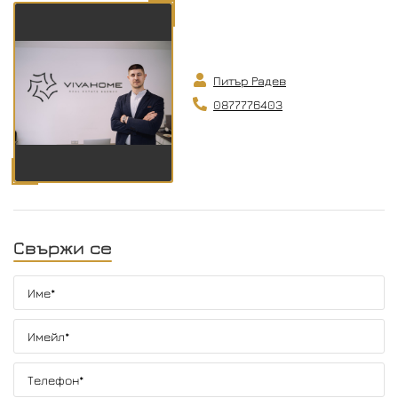
Питър Радев
0877776403
Свържи се