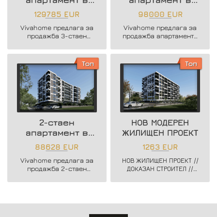
нова жилищна
района на
129785 EUR
98000 EUR
сграда
Възраждане 3
Vivahome предлага за
Vivahome предлага за
продажба 3-стаен
продажба апартаменти
апартамент в нова
в новострояща се
жилищна сграда в жк.
бутикова сграда в кв.
Владислав Варненчик.
Възраждане 3.
Топ
Топ
2-стаен
НОВ МОДЕРЕН
апартамент в
ЖИЛИЩЕН ПРОЕКТ
нова жилищна
88628 EUR
1263 EUR
сграда
Vivahome предлага за
НОВ ЖИЛИЩЕН ПРОЕКТ //
продажба 2-стаен
ДОКАЗАН СТРОИТЕЛ //
апартамент в нова
ЗАПОЧНАТО
жилищна сграда в жк.
СТРОИТЕЛСТВО //
Владислав Варненчик.
ГЪВКАВИ СХЕМИ НА
ПЛАЩАНЕ // СХЕМА -
20/80