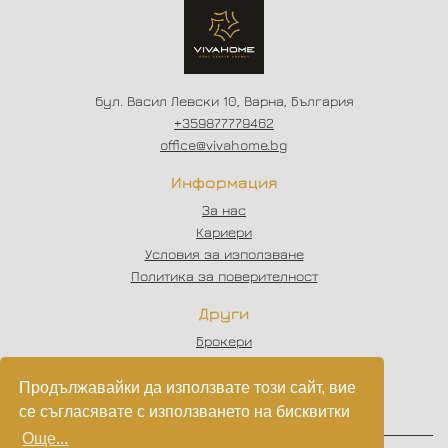
бул. Васил Левски 10, Варна, България
+359877779462
office@vivahome.bg
Информация
За нас
Кариери
Условия за използване
Политика за поверителност
Други
Брокери
Отзиви
Статии
Продължавайки да използвате този сайт, вие
Партньори
се съгласявате с използването на бисквитки
Още...