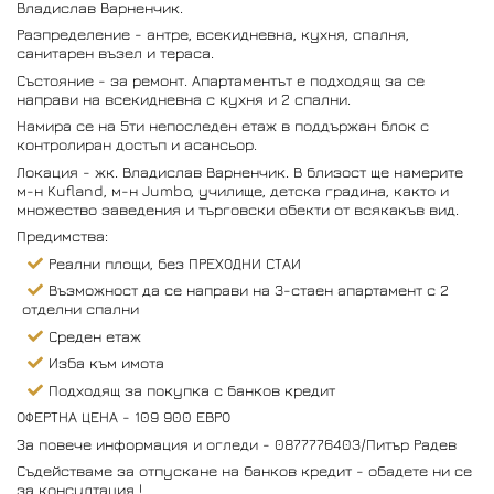
Владислав Варненчик.
Разпределение - антре, всекидневна, кухня, спалня,
санитарен възел и тераса.
Състояние - за ремонт. Апартаментът е подходящ за се
направи на всекидневна с кухня и 2 спални.
Намира се на 5ти непоследен етаж в поддържан блок с
контролиран достъп и асансьор.
Локация - жк. Владислав Варненчик. В близост ще намерите
м-н Kufland, м-н Jumbo, училище, детска градина, както и
множество заведения и търговски обекти от всякакъв вид.
Предимства:
Реални площи, без ПРЕХОДНИ СТАИ
Възможност да се направи на 3-стаен апартамент с 2
отделни спални
Среден етаж
Изба към имота
Подходящ за покупка с банков кредит
ОФЕРТНА ЦЕНА - 109 900 ЕВРО
За повече информация и огледи - 0877776403/Питър Радев
Съдействаме за отпускане на банков кредит - обадете ни се
за консултация !