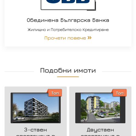
Обединена Българска Банка
Жилищно и Потребителско Кредитиране
Прочети повече
Подобни имоти
Топ
Топ
3-стаен
Двустаен
апартамент в
апартамент в