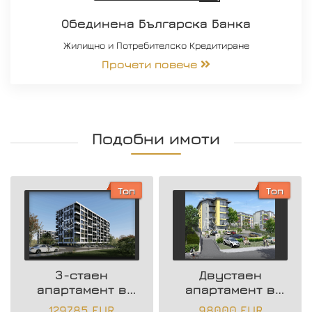
Обединена Българска Банка
Жилищно и Потребителско Кредитиране
Прочети повече
Подобни имоти
Топ
Топ
3-стаен
Двустаен
апартамент в
апартамент в
нова жилищна
района на
129785 EUR
98000 EUR