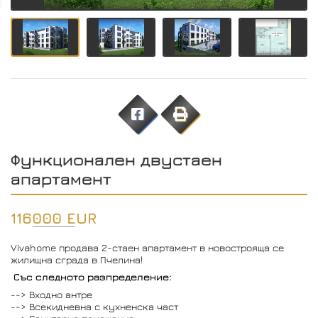
Функционален двустаен
апартамент
116000 EUR
Vivahome продава 2-стаен апартамент в новострояща се
жилищна сграда в Пчелина!
Със следното разпределение:
--> Входно антре
--> Всекидневна с кухненска част