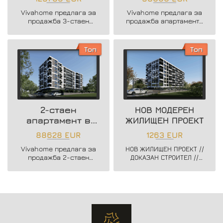
сграда
Възраждане 3
Vivahome предлага за
Vivahome предлага за
продажба 3-стаен
продажба апартаменти
апартамент в нова
в новострояща се
жилищна сграда в жк.
бутикова сграда в кв.
Владислав Варненчик.
Възраждане 3.
Топ
Топ
2-стаен
НОВ МОДЕРЕН
апартамент в
ЖИЛИЩЕН ПРОЕКТ
нова жилищна
88628 EUR
1263 EUR
сграда
Vivahome предлага за
НОВ ЖИЛИЩЕН ПРОЕКТ //
продажба 2-стаен
ДОКАЗАН СТРОИТЕЛ //
апартамент в нова
ЗАПОЧНАТО
жилищна сграда в жк.
СТРОИТЕЛСТВО //
Владислав Варненчик.
ГЪВКАВИ СХЕМИ НА
ПЛАЩАНЕ // СХЕМА -
20/80