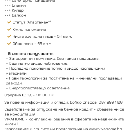
--> Санитарно помещение
--> Спалня
--> Килер
--> Балкон
Статут "Апартамент"
Южно изложение
Чиста жилищна площ - 54 кв.м.
Обща площ - 66 кв.м.
В цената получавате:
– Затворен тип комплекс, без такса поддръжка.
– Безплатно видео наблюдение.
– Последно поколение топло и хидро изолационни
материали.
- Нови технологии за постигане на минимални последващи
разходи.
– Енергоспестяващо осветление.
Офертна ЦЕНА - 116 000 €
За повече информация и огледи: Бойко Спасов, 087 999 1120
Съдействаме за отпускане на банков кредит - обадете ни се
за консултация !
VIVAHOME - комплексни решения в сферата на недвижимите
имоти !
Разгледайте и другите ни предложения на www.vivahome.bg