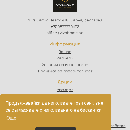
бул. Васил Левски 10, Варна, България
+359877779462
office@vivahome.bg
Информация
За нас
Кариери
Условия за използване
Политика за поверителност
Други
Брокери
Отзиви
Статии
Продължавайки да използвате този сайт, вие
Партньори
се съгласявате с използването на бисквитки
Още...
© 2023 - 2026
VIVAHOME
. Всички права запазени.
Изработка