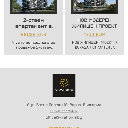
2-стаен
НОВ МОДЕРЕН
апартамент в
ЖИЛИЩЕН ПРОЕКТ
нова жилищна
88628 EUR
1263 EUR
сграда
Vivahome предлага за
НОВ ЖИЛИЩЕН ПРОЕКТ //
продажба 2-стаен
ДОКАЗАН СТРОИТЕЛ //
апартамент в нова
ЗАПОЧНАТО
жилищна сграда в жк.
СТРОИТЕЛСТВО //
Владислав Варненчик.
ГЪВКАВИ СХЕМИ НА
ПЛАЩАНЕ // СХЕМА -
20/80
бул. Васил Левски 10, Варна, България
+359877779462
office@vivahome.bg
Информация