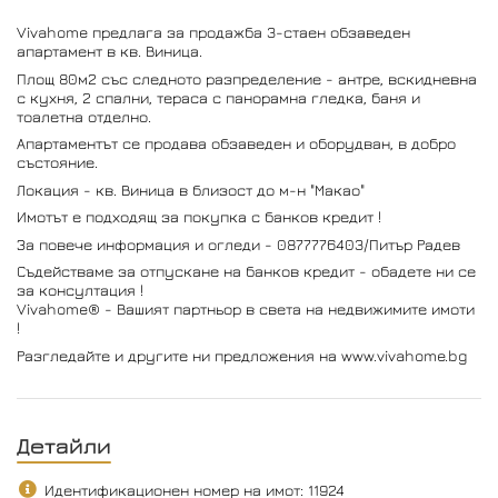
Vivahome предлага за продажба 3-стаен обзаведен
апартамент в кв. Виница.
Площ 80м2 със следното разпределение - антре, вскидневна
с кухня, 2 спални, тераса с панорамна гледка, баня и
тоалетна отделно.
Апартаментът се продава обзаведен и оборудван, в добро
състояние.
Локация - кв. Виница в близост до м-н "Макао"
Имотът е подходящ за покупка с банков кредит !
За повече информация и огледи - 0877776403/Питър Радев
Съдействаме за отпускане на банков кредит - обадете ни се
за консултация !
Vivahome® - Вашият партньор в света на недвижимите имоти
!
Разгледайте и другите ни предложения на www.vivahome.bg
Детайли
Идентификационен номер на имот: 11924