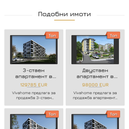
Подобни имоти
Топ
Топ
3-стаен
Двустаен
апартамент в
апартамент в
нова жилищна
района на
129785 EUR
98000 EUR
сграда
Възраждане 3
Vivahome предлага за
Vivahome предлага за
продажба 3-стаен
продажба апартаменти
апартамент в нова
в новострояща се
жилищна сграда в жк.
бутикова сграда в кв.
Владислав Варненчик.
Възраждане 3.
Топ
Топ