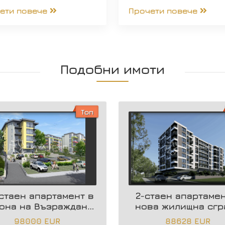
ети повече
Прочети повече
Подобни имоти
Топ
стаен апартамент в
2-стаен апартамен
она на Възраждане
нова жилищна сгр
3
98000 EUR
88628 EUR