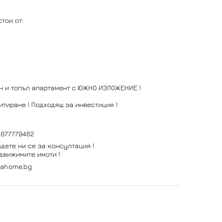
тои от:
ен и топъл апартамент с ЮЖНО ИЗЛОЖЕНИЕ !
итиране ! Подходящ за инвестиция !
0877779462
дете ни се за консултация !
движимите имоти !
vahome.bg