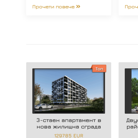
Прочети повече
Проч
Топ
3-стаен апартамент в
Дву
нова жилищна сграда
рай
129785 EUR