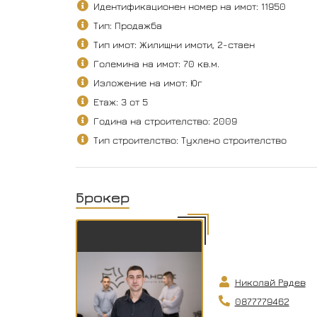
Идентификационен номер на имот: 11950
Тип: Продажба
Тип имот: Жилищни имоти, 2-стаен
Големина на имот: 70 кв.м.
Изложение на имот: Юг
Етаж: 3 от 5
Година на строителство: 2009
Тип строителство: Тухлено строителство
Брокер
Николай Радев
0877779462