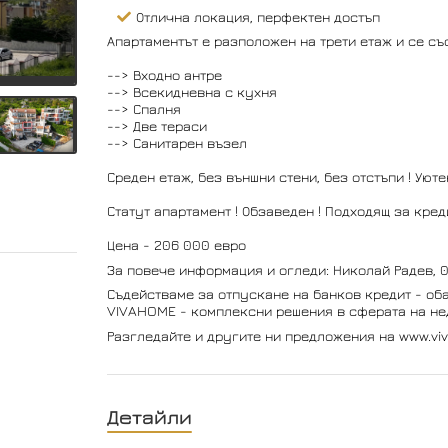
Отлична локация, перфектен достъп
Апартаментът е разположен на трети етаж и се със
--> Входно антре
--> Всекидневна с кухня
--> Спалня
--> Две тераси
--> Санитарен възел
Среден етаж, без външни стени, без отстъпи ! Уют
Статут апартамент ! Обзаведен ! Подходящ за кред
Цена - 206 000 евро
За повече информация и огледи: Николай Радев, 
Съдействаме за отпускане на банков кредит - оба
VIVAHOME - комплексни решения в сферата на не
Разгледайте и другите ни предложения на www.vi
Детайли