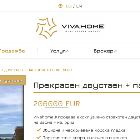
BG
/
EN
Продажба
Услуги
Брокери
Н ДВУСТАЕН + ПАРКОМЯСТО В КВ. БРИЗ
клузивен
Прекрасен двустаен + п
206000 EUR
Vivahome® продава ексклузивно страхотен двуст
на Варна – кв. Бриз !
Обширна и нескриваема морска гледка
Паркомясто в двора, включено в цената