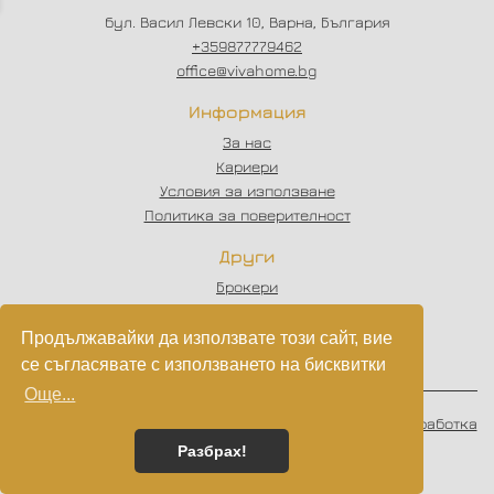
бул. Васил Левски 10, Варна, България
+359877779462
office@vivahome.bg
Информация
За нас
Кариери
Условия за използване
Политика за поверителност
Други
Брокери
Отзиви
Статии
Продължавайки да използвате този сайт, вие
Партньори
се съгласявате с използването на бисквитки
Още...
© 2023 - 2026
VIVAHOME
. Всички права запазени.
Изработка
на софтуер
от
Wollow
Разбрах!