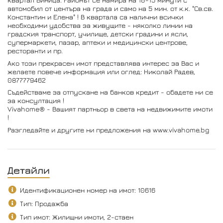
автомобил от центъра на града и само на 5 мин. от к.к. "Св.св.
Константин и Елена" ! В квартала са налични всички
необходими удобства за живущите - няколко линии на
градския транспорт, училище, детски градини и ясли,
супермаркети, пазар, аптеки и медицински центрове,
ресторанти и пр.
Ако този прекрасен имот представлява интерес за Вас и
желаете повече информация или оглед: Николай Радев,
0877779462
Съдействаме за отпускане на банков кредит - обадете ни се
за консултация !
Vivahome® - Вашият партньор в света на недвижимите имоти
!
Разгледайте и другите ни предложения на www.vivahome.bg
Детайли
Идентификационен номер на имот: 10616
Тип: Продажба
Тип имот: Жилищни имоти, 2-стаен