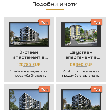
Подобни имоти
Топ
Топ
3-стаен
Двустаен
апартамент в
апартамент в
нова жилищна
района на
129785 EUR
98000 EUR
сграда
Възраждане 3
Vivahome предлага за
Vivahome предлага за
продажба 3-стаен
продажба апартаменти
апартамент в нова
в новострояща се
жилищна сграда в жк.
бутикова сграда в кв.
Владислав Варненчик.
Възраждане 3.
Топ
Топ