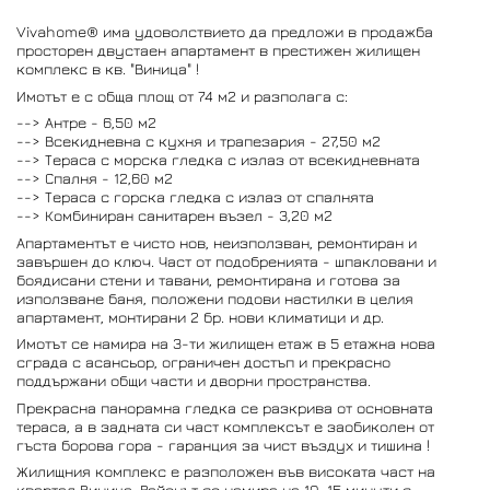
Vivahome® има удоволствието да предложи в продажба
просторен двустаен апартамент в престижен жилищен
комплекс в кв. "Виница" !
Имотът е с обща площ от 74 м2 и разполага с:
--> Антре - 6,50 м2
--> Всекидневна с кухня и трапезария - 27,50 м2
--> Тераса с морска гледка с излаз от всекидневната
--> Спалня - 12,60 м2
--> Тераса с горска гледка с излаз от спалнята
--> Комбиниран санитарен възел - 3,20 м2
Апартаментът е чисто нов, неизползван, ремонтиран и
завършен до ключ. Част от подобренията - шпакловани и
боядисани стени и тавани, ремонтирана и готова за
използване баня, положени подови настилки в целия
апартамент, монтирани 2 бр. нови климатици и др.
Имотът се намира на 3-ти жилищен етаж в 5 етажна нова
сграда с асансьор, ограничен достъп и прекрасно
поддържани общи части и дворни пространства.
Прекрасна панорамна гледка се разкрива от основната
тераса, а в задната си част комплексът е заобиколен от
гъста борова гора - гаранция за чист въздух и тишина !
Жилищния комплекс е разположен във високата част на
квартал Виница. Районът се намира на 10-15 минути с