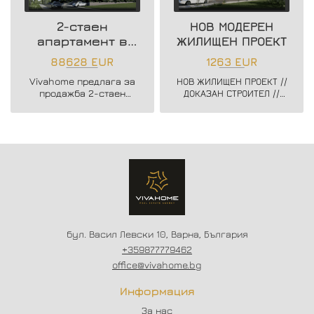
2-стаен
НОВ МОДЕРЕН
апартамент в
ЖИЛИЩЕН ПРОЕКТ
нова жилищна
88628 EUR
1263 EUR
сграда
Vivahome предлага за
НОВ ЖИЛИЩЕН ПРОЕКТ //
продажба 2-стаен
ДОКАЗАН СТРОИТЕЛ //
апартамент в нова
ЗАПОЧНАТО
жилищна сграда в жк.
СТРОИТЕЛСТВО //
Владислав Варненчик.
ГЪВКАВИ СХЕМИ НА
ПЛАЩАНЕ // СХЕМА -
20/80
бул. Васил Левски 10, Варна, България
+359877779462
office@vivahome.bg
Информация
За нас