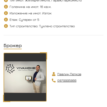
Тип имот: Жилищни имоти, Гараж/Паркомясто
Големина на имот: 16 кв.м.
Изложение на имот: Изток
Етаж: Сутерен от 5
Тип строителство: Тухлено строителство
Брокер
Павлин Петков
0879995866