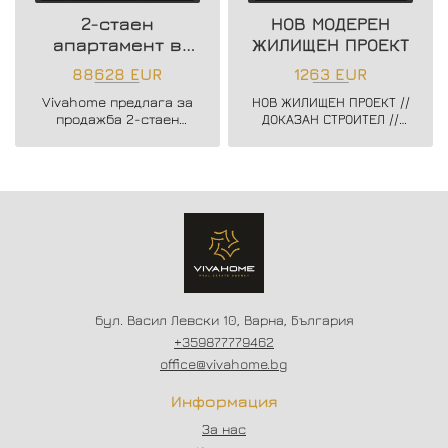
2-стаен
НОВ МОДЕРЕН
апартамент в
ЖИЛИЩЕН ПРОЕКТ
нова жилищна
88628 EUR
1263 EUR
сграда
Vivahome предлага за
НОВ ЖИЛИЩЕН ПРОЕКТ //
продажба 2-стаен
ДОКАЗАН СТРОИТЕЛ //
апартамент в нова
ЗАПОЧНАТО
жилищна сграда в жк.
СТРОИТЕЛСТВО //
Владислав Варненчик.
ГЪВКАВИ СХЕМИ НА
ПЛАЩАНЕ // СХЕМА -
20/80
бул. Васил Левски 10, Варна, България
+359877779462
office@vivahome.bg
Информация
За нас