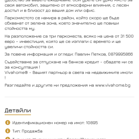
своя автомобил, защитено от атмосферни влияния, с лесен
достъп и в близост до вашия дом или офис.
Паркомястото се намира в район, който скоро ще бъде
обхванат от зелена зона, което значително ще повиши
стойността му.
На разположение са три паркоместа, всяко на цена от 31 500
евро – инвестиция, която ще се изплати с времето и ще
увеличи стойността си.
За повече информация и огледи: Павлин Петков, 0879995866
Съдействаме за отпускане на банков кредит - обадете ни се
за консултация !
Vivahome® - Вашият партньор в света на недвижимите имоти
!
Разгледайте и другите ни предложения на www.vivahome.bg
Детайли
Идентификационен номер на имот: 10895
Тип: Продажба