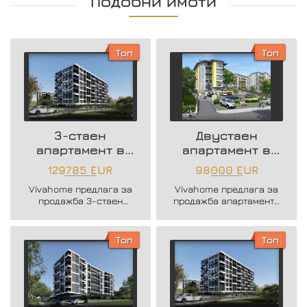
Подобни имоти
Топ
Топ
3-стаен
Двустаен
апартамент в
апартамент в
нова жилищна
района на
129785 EUR
98000 EUR
сграда
Възраждане 3
Vivahome предлага за
Vivahome предлага за
продажба 3-стаен
продажба апартаменти
апартамент в нова
в новострояща се
жилищна сграда в жк.
бутикова сграда в кв.
Владислав Варненчик.
Възраждане 3.
Топ
Топ