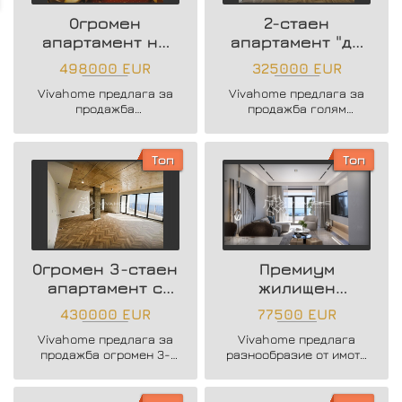
Огромен
2-стаен
апартамент на
апартамент "до
брега на морето
ключ" с
498000 EUR
325000 EUR
фронтална
Vivahome предлага за
Vivahome предлага за
морска гледка
продажба
продажба голям
изключително
двустаен апартамент в
просторен тристаен
нов жилищен комплекс
апартамент,
на метри от плажа.
Топ
Топ
разположен на самия
бряг на морето в
престижния квартал к.к.
Чайка. Това е имот с
мащаб, предназначен
за хора, които търсят не
просто жилище, а
Огромен 3-стаен
Премиум
пространство, комфорт
апартамент с
жилищен
и уникална морска
изключителна
комплекс в к.к.
атмосфера.
430000 EUR
77500 EUR
морска
Чайка
Vivahome предлага за
Vivahome предлага
панорама
продажба огромен 3-
разнообразие от имоти
стаен апартамент в
в нов жилищен
пряка близост до
комплекс разположен
плажната ивица.
до морския бряг на к.к.