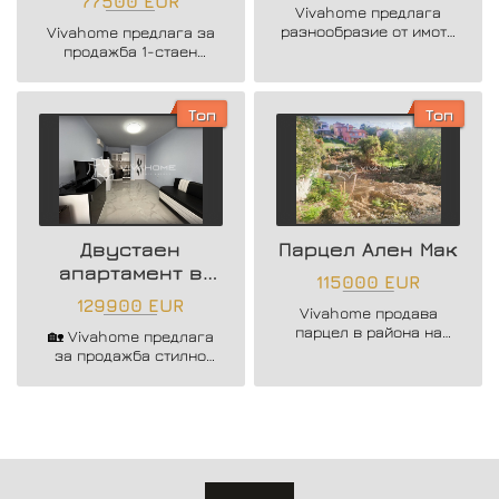
77500 EUR
Vivahome предлага
Чайка
Чайка
разнообразие от имоти
Vivahome предлага за
в нов жилищен
продажба 1-стаен
комплекс разположен
апартамент в нова
до морския бряг на к.к.
жилищна сграда на
Чайка.
крачки от морето.
Топ
Топ
Двустаен
Парцел Ален Мак
апартамент в
115000 EUR
квартал к.к.
129900 EUR
Vivahome продава
Чайака
парцел в района на
🏡 Vivahome предлага
Ален Мак.
за продажба стилно
обзаведен двустаен
апартамент след
основен ремонт в к.к.
Чайка