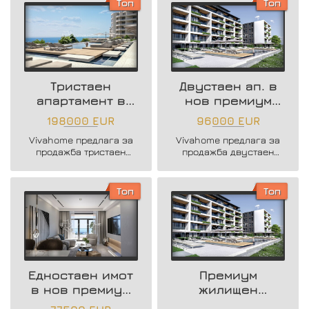
Топ
Топ
Чайка.
Тристаен
Двустаен ап. в
апартамент в
нов премиум
нов премиум
комплекс / к.к.
198000 EUR
96000 EUR
комплекс / к.к.
Чайка
Vivahome предлага за
Vivahome предлага за
Чайка
продажба тристаен
продажба двустаен
апартмент в нов
апартамент в нов
жилищен комплекс
жилищен комплекс
разположен на крачки
разположен в к.к.
Топ
Топ
от морето в к.к. Чайка.
Чайка.
Едностаен имот
Премиум
в нов премиум
жилищен
комплекс / к.к.
комплекс в к.к.