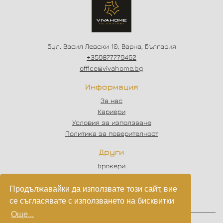
бул. Васил Левски 10, Варна, България
+359877779462
office@vivahome.bg
Информация
За нас
Кариери
Условия за използване
Политика за поверителност
Други
Брокери
Отзиви
Статии
Продължавайки да използвате този сайт, вие
Партньори
се съгласявате с използването на бисквитки
Още...