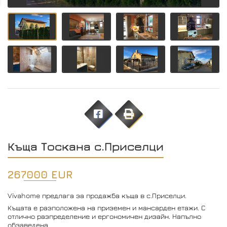
Къща Тоскана с.Приселци
267000 EUR
Vivahome предлага за продажба къща в с.Приселци.
Къщата е разположена на приземен и мансарден етажи. С
отлично разпределение и ергономичен дизайн. Напълно
обзаведена.