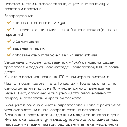
Просторни стаи и високи тавани, с усещане за въздух,
простор и светлина!
Разпределение:
дневна с трапезария и кухня
2 големи спални всяка със собствена тераса (едната с
дрешник)
3 бани-тоалет
веранда и гараж
собствен открит паркинг за 3-4 автомобила
Захранена с мощен трифазен ток - 15kW от новоизграден
трафопост и вода от новоизграден водопровод Ф110 с голям
дебит.
Къщата е позиционирана на 190 м надморска височина.
Част от новия квартал на с.Приселци - Тоскана, с напълно
самостоятелни имоти, на 10 минути южно от центъра на
Варна. Тихо, спокойно и сигурно място, заобиколено от
природни резервати и красиви плажове.
Въздухът в района е чист и здравословен. Това е районът от
Черноморието ни с най-добрата Роза на ветровете.
В района живеят много чужденци и млади семейства с деца.
Има детска градина, училище, супермаркети, сладкарница,
месарски магазин, пазари, ресторанти, аптека, медицинска