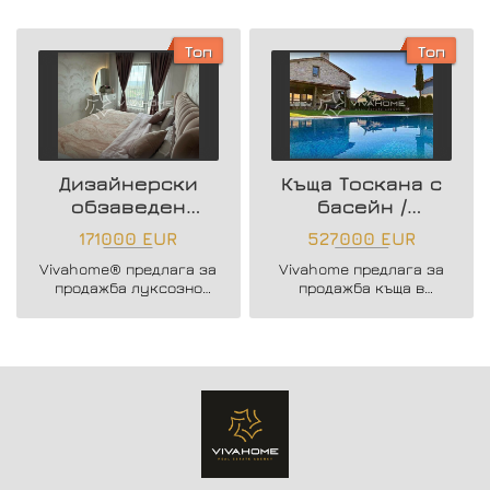
Топ
Топ
Дизайнерски
Къща Тоскана с
обзаведен
басейн /
тристаен
с.Приселци
171000 EUR
527000 EUR
апартамент
Vivahome® предлага за
Vivahome предлага за
продажба луксозно
продажба къща в
ОБЗАВЕДЕН тристаен
с.Приселци.
апартамент + гараж в
нова тухлена сграда в
с.Приселци !