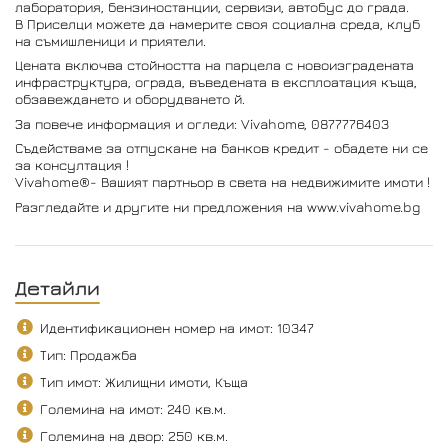
лаборатория, бензиностанции, сервизи, автобус до града.
В Приселци можете да намерите своя социална среда, клуб
на съмишленици и приятели.
Цената включва стойността на парцела с новоизградената
инфраструктура, ограда, въведената в експлоатация къща,
обзавеждането и оборудването й.
За повече информация и огледи: Vivahome, 0877776403
Съдействаме за отпускане на банков кредит - обадете ни се
за консултация !
Vivahome®- Вашият партньор в света на недвижимите имоти !
Разгледайте и другите ни предложения на www.vivahome.bg
Детайли
Идентификационен номер на имот: 10347
Тип: Продажба
Тип имот: Жилищни имоти, Къща
Големина на имот: 240 кв.м.
Големина на двор: 250 кв.м.