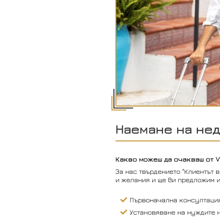
Наемане на не
Какво можеш да очакваш от V
За нас твърдението "Клиентът 
и желания и ще Ви предложим и
Първоначална консултация
Установяване на нуждите н