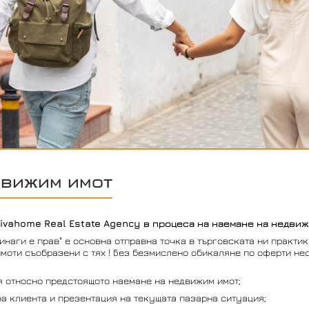
движим имот
ivahome Real Estate Agency в процеса на наемане на недвиж
винаги е прав" е основна отправна точка в търговската ни практи
моти съобразени с тях ! Без безмислено обикаляне по оферти не
 относно предстоящото наемане на недвижим имот;
а клиента и презентация на текущата пазарна ситуация;