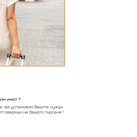
им имот ?
ка. Ще установим Вашите нужди
отговарящи на Вашето търсене !