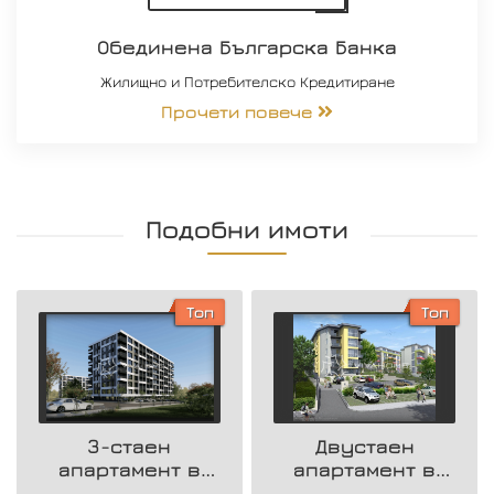
Обединена Българска Банка
Жилищно и Потребителско Кредитиране
Прочети повече
Подобни имоти
Топ
Топ
3-стаен
Двустаен
апартамент в
апартамент в
нова жилищна
района на