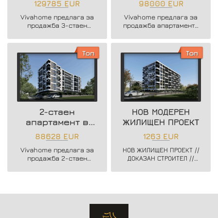
129785 EUR
98000 EUR
сграда
Възраждане 3
Vivahome предлага за
Vivahome предлага за
продажба 3-стаен
продажба апартаменти
апартамент в нова
в новострояща се
жилищна сграда в жк.
бутикова сграда в кв.
Владислав Варненчик.
Възраждане 3.
Топ
Топ
2-стаен
НОВ МОДЕРЕН
апартамент в
ЖИЛИЩЕН ПРОЕКТ
нова жилищна
88628 EUR
1263 EUR
сграда
Vivahome предлага за
НОВ ЖИЛИЩЕН ПРОЕКТ //
продажба 2-стаен
ДОКАЗАН СТРОИТЕЛ //
апартамент в нова
ЗАПОЧНАТО
жилищна сграда в жк.
СТРОИТЕЛСТВО //
Владислав Варненчик.
ГЪВКАВИ СХЕМИ НА
ПЛАЩАНЕ // СХЕМА -
20/80