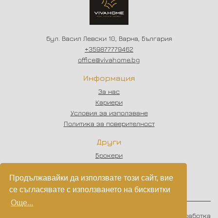
бул. Васил Левски 10, Варна, България
+359877779462
office@vivahome.bg
Информация
За нас
Кариери
Условия за използване
Политика за поверителност
Други
Брокери
Отзиви
Статии
Продължавайки да използвате този сайт, вие
Партньори
се съгласявате с използването на бисквитки
Още...
© 2023 - 2026
VIVAHOME
. Всички права запазени.
Изработка