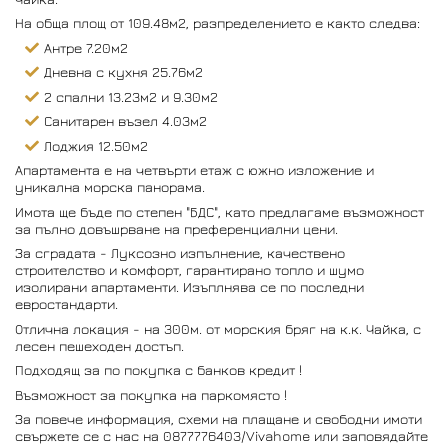
На обща площ от 109.48м2, разпределението е както следва:
Антре 7.20м2
Дневна с кухня 25.76м2
2 спални 13.23м2 и 9.30м2
Санитарен възел 4.03м2
Лоджия 12.50м2
Апартамента е на четвърти етаж с южно изложение и
уникална морска панорама.
Имота ще бъде по степен "БДС", като предлагаме възможност
за пълно довъшрване на преференциални цени.
За сградата - Луксозно изпълнение, качествено
строителство и комфорт, гарантирано топло и шумо
изолирани апартаменти. Изъплнява се по последни
евростандарти.
Отлична локация - на 300м. от морския бряг на к.к. Чайка, с
лесен пешеходен достъп.
Подходящ за по покупка с банков кредит !
Възможност за покупка на паркомясто !
За повече информация, схеми на плащане и свободни имоти
свържете се с нас на 0877776403/Vivahome или заповядайте