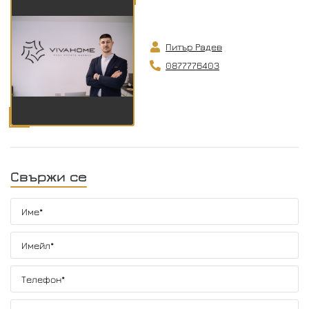
Питър Радев
0877776403
Свържи се