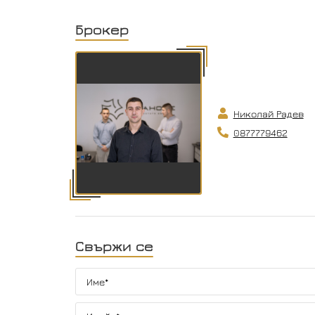
Брокер
Николай Радев
0877779462
Свържи се