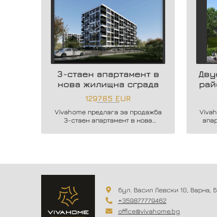
3-стаен апартамент в
Дву
нова жилищна сграда
рай
129785 EUR
Vivahome предлага за продажба
Viva
3-стаен апартамент в нова
апа
жилищна сграда в жк. Владислав
бутик
Варненчик.
бул. Васил Левски 10, Варна, 
+359877779462
office@vivahome.bg