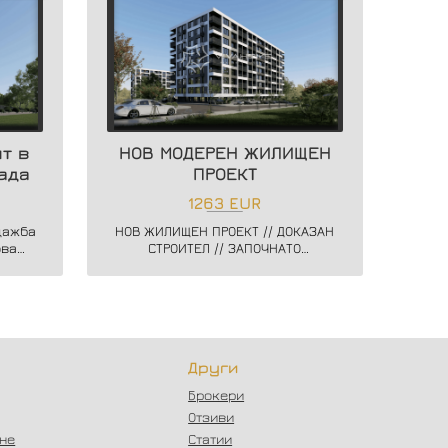
т в
НОВ МОДЕРЕН ЖИЛИЩЕН
ада
ПРОЕКТ
1263 EUR
дажба
НОВ ЖИЛИЩЕН ПРОЕКТ // ДОКАЗАН
ова
СТРОИТЕЛ // ЗАПОЧНАТО
ислав
СТРОИТЕЛСТВО // ГЪВКАВИ СХЕМИ
НА ПЛАЩАНЕ // СХЕМА - 20/80
Други
Брокери
Отзиви
ане
Статии