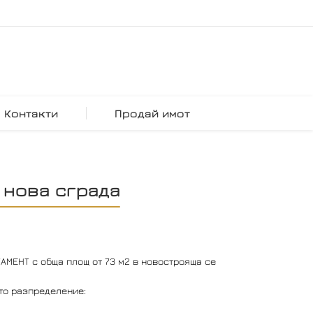
Контакти
Продай имот
в нова сграда
МЕНТ с обща площ от 73 м2 в новострояща се
то разпределение: