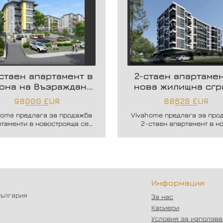
стаен апартамент в
2-стаен апартамен
она на Възраждане
нова жилищна сгр
3
98000 EUR
88628 EUR
home предлага за продажба
Vivahome предлага за про
ртаменти в новострояща се
2-стаен апартамент в н
ова сграда в кв. Възраждане
жилищна сграда в жк. Влад
3.
Варненчик.
Информация
България
За нас
Кариери
Условия за използв