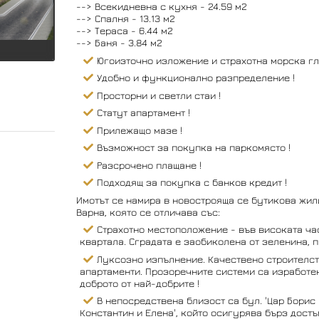
--> Всекидневна с кухня - 24.59 м2
--> Спалня - 13.13 м2
--> Тераса - 6.44 м2
--> Баня - 3.84 м2
Югоизточно изложение и страхотна морска гл
Удобно и функционално разпределение !
Просторни и светли стаи !
Статут апартамент !
Прилежащо мазе !
Възможност за покупка на паркомясто !
Разсрочено плащане !
Подходящ за покупка с банков кредит !
Имотът се намира в новострояща се бутикова жили
Варна, която се отличава със:
Страхотно местоположение - във високата част
квартала. Сградата е заобиколена от зеленина, п
Луксозно изпълнение. Качествено строителст
апартаменти. Прозоречните системи са изработен
доброто от най-добрите !
В непосредствена близост са бул. 'Цар Борис II
Константин и Елена', който осигурява бърз достъ