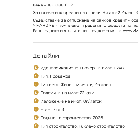
Цена - 108 000 EUR
За повече информация и огледи: Николай Радев, 
Съдействаме за отпускане на банков кредит - оба
VIVAHOME - комплексни решения в сферата на не
Разгледайте и другите ни предложения на www.vi
Детайли
Идентификационен номер на имот: 11748
Тип: Продажба
Тип имот: Жилищни имоти, 2-стаен
Големина на имот: 73 кв.м.
Изложение на имот: Юг/Изток
Етаж: 2 от 4
Година на строителство: 2026
Тип строителство: Тухлено строителство