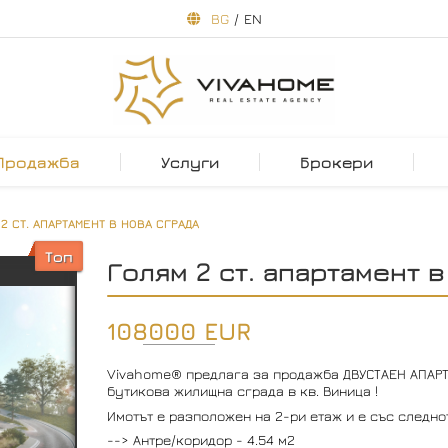
BG
/
EN
Продажба
Услуги
Брокери
2 СТ. АПАРТАМЕНТ В НОВА СГРАДА
Топ
Голям 2 ст. апартамент 
108000 EUR
Vivahome® предлага за продажба ДВУСТАЕН АПАРТА
бутикова жилищна сграда в кв. Виница !
Имотът е разположен на 2-ри етаж и е със следно
--> Антре/коридор - 4.54 м2