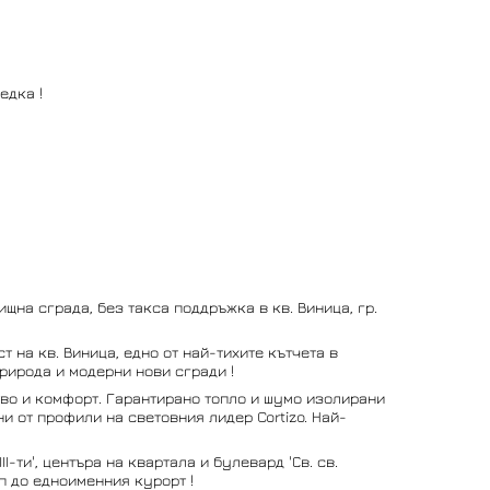
едка !
щна сграда, без такса поддръжка в кв. Виница, гр.
 на кв. Виница, едно от най-тихите кътчета в
рирода и модерни нови сгради !
во и комфорт. Гарантирано топло и шумо изолирани
и от профили на световния лидер Cortizo. Най-
I-ти', центъра на квартала и булевард 'Св. св.
п до едноименния курорт !