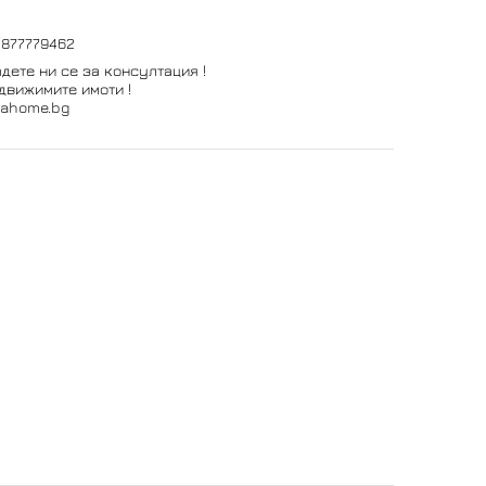
0877779462
дете ни се за консултация !
движимите имоти !
vahome.bg